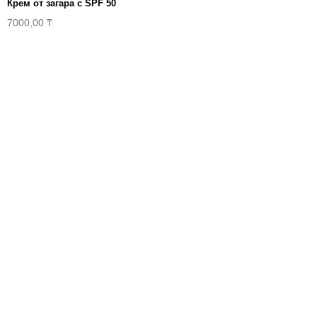
Крем от загара с SPF 50
7000,00
₸